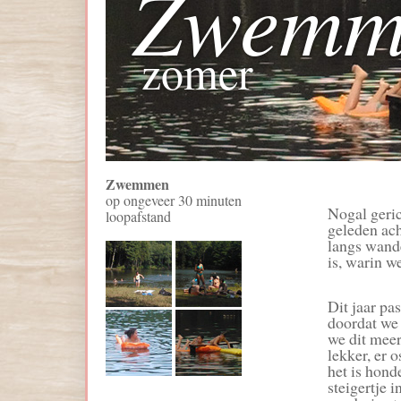
Zwemm
zomer
Zwemmen
op ongeveer 30 minuten
Nogal geric
loopafstand
geleden ach
langs wand
is, warin 
Dit jaar pa
doordat we
we dit meer
lekker, er 
het is hond
steigertje 