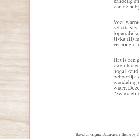
zanderig st
van de nab
Voor warme 
relaxte sfee
lopen. Je k
Jivka (II) 
verboden, m
Het is een g
zwembaden 
nogal koud 
behoorlijk 
wandeling o
water. Deze
“zwandelin
Based on original Buttercream Theme by C